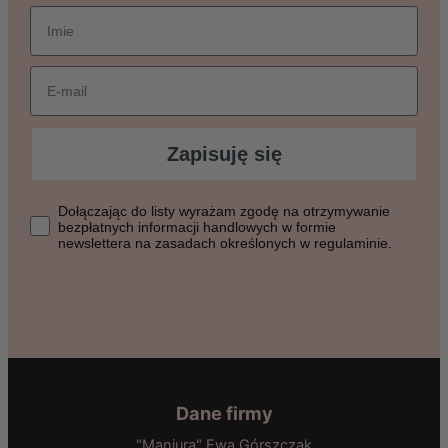
imie
Email
Zapisuję się
Dołączając do listy wyrażasz zgodę na otrzymywanie bezpłat
Dołączając do listy wyrażam zgodę na otrzymywanie
bezpłatnych informacji handlowych w formie
newslettera na zasadach określonych w regulaminie.
Dane firmy
"Maniura" Ewa Górszczak