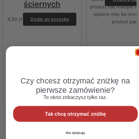
ściernych
product has multiple va
options may be chos
4,50
zł
Dodaj do koszyka
product pag
Czy chcesz otrzymać zniżkę na
pierwsze zamówienie?
To okno zobaczysz tylko raz.
Tak chcę otrzymać zniżkę
Nie dziękuję