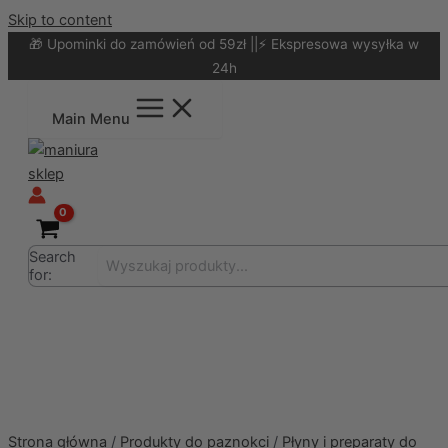
Skip to content
🎁 Upominki do zamówień od 59zł ||⚡ Ekspresowa wysyłka w
24h
Main Menu
Search
for:
Strona główna
/
Produkty do paznokci
/
Płyny i preparaty do