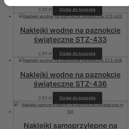
2,50
zł
Dodaj do koszyka
Naklejki wodne na paznokcie
świąteczne STZ-433
2,50
zł
Dodaj do koszyka
Naklejki wodne na paznokcie
świąteczne STZ-436
2,50
zł
Dodaj do koszyka
Naklejki samoprzylepne na