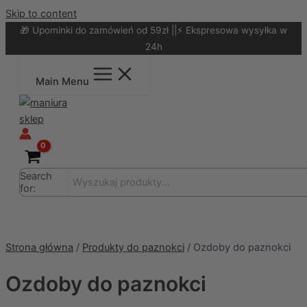
Skip to content
🎁 Upominki do zamówień od 59zł ||⚡ Ekspresowa wysyłka w
24h
Main Menu
Search
for:
Strona główna
/
Produkty do paznokci
/ Ozdoby do paznokci
Ozdoby do paznokci