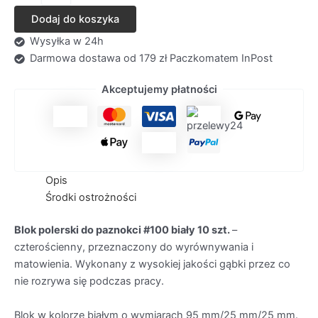
polerski
Dodaj do koszyka
do
paznokci
Wysyłka w 24h
#100
Darmowa dostawa od 179 zł Paczkomatem InPost
biały
10
Akceptujemy płatności
szt.
Opis
Środki ostrożności
Blok polerski do paznokci #100 biały 10 szt.
–
czterościenny, przeznaczony do wyrównywania i
matowienia. Wykonany z wysokiej jakości gąbki przez co
nie rozrywa się podczas pracy.
Blok w kolorze białym o wymiarach 95 mm/25 mm/25 mm.