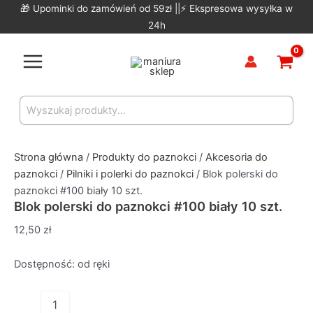
Skip
🎁 Upominki do zamówień od 59zł ||⚡ Ekspresowa wysyłka w
to
24h
content
Main
Menu
Search
for:
Strona główna
/
Produkty do paznokci
/
Akcesoria do
paznokci
/
Pilniki i polerki do paznokci
/ Blok polerski do
paznokci #100 biały 10 szt.
Blok polerski do paznokci #100 biały 10 szt.
12,50
zł
Dostępność:
od ręki
ilość
Blok