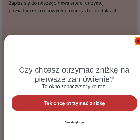
Zapisz się do naszego newslettera, otrzymuj
powiadomienia o nowych promocjach i produktach.
imie
Email
Czy chcesz otrzymać zniżkę na
pierwsze zamówienie?
Zapisuję się
To okno zobaczysz tylko raz.
Dołączając do listy wyrażasz zgodę na otrzymywanie bezpłat
Tak chcę otrzymać zniżkę
Dołączając do listy wyrażam zgodę na otrzymywanie
bezpłatnych informacji handlowych w formie
newslettera na zasadach określonych w regulaminie.
Nie dziękuję