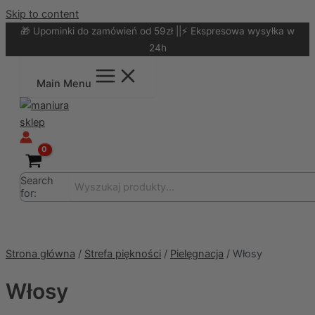
Skip to content
🎁 Upominki do zamówień od 59zł ||⚡ Ekspresowa wysyłka w
24h
Main Menu
Search
for:
Strona główna
/
Strefa piękności
/
Pielęgnacja
/ Włosy
Włosy