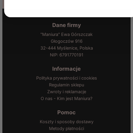
Dane firmy
"Maniura" Ewa Górszczak
Głogoczów 916
32-444 Myślenice, Polska
NIP: 6791770191
Informacje
Polityka prywatności i cookies
Regulamin sklepu
Zwroty i reklamacje
O nas - Kim jest Maniura?
Pomoc
Koszty i sposoby dostawy
Metody płatności