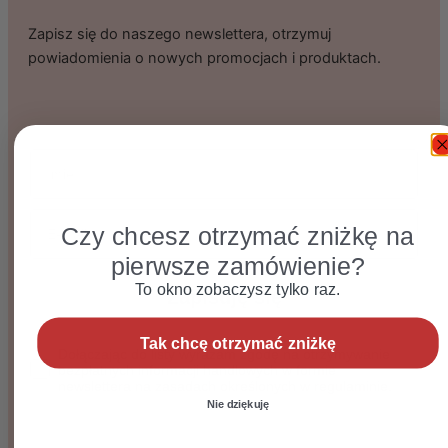
Zapisz się do naszego newslettera, otrzymuj
powiadomienia o nowych promocjach i produktach.
imie
Email
Czy chcesz otrzymać zniżkę na
pierwsze zamówienie?
To okno zobaczysz tylko raz.
Zapisuję się
Tak chcę otrzymać zniżkę
Dołączając do listy wyrażasz zgodę na otrzymywanie bezpłat
Dołączając do listy wyrażam zgodę na otrzymywanie
bezpłatnych informacji handlowych w formie
newslettera na zasadach określonych w regulaminie.
Nie dziękuję