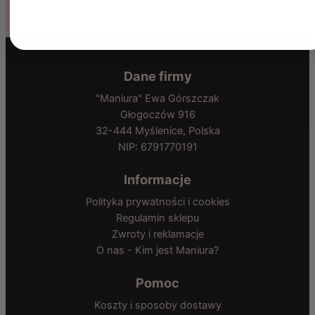
Dane firmy
"Maniura" Ewa Górszczak
Głogoczów 916
32-444 Myślenice, Polska
NIP: 6791770191
Informacje
Polityka prywatności i cookies
Regulamin sklepu
Zwroty i reklamacje
O nas - Kim jest Maniura?
Pomoc
Koszty i sposoby dostawy