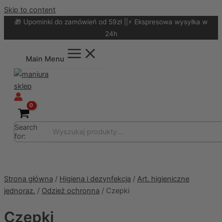
Skip to content
🎁 Upominki do zamówień od 59zł ||⚡ Ekspresowa wysyłka w
24h
Main Menu
Search
for:
Strona główna
/
Higiena i dezynfekcja
/
Art. higieniczne
jednoraz.
/
Odzież ochronna
/ Czepki
Czepki