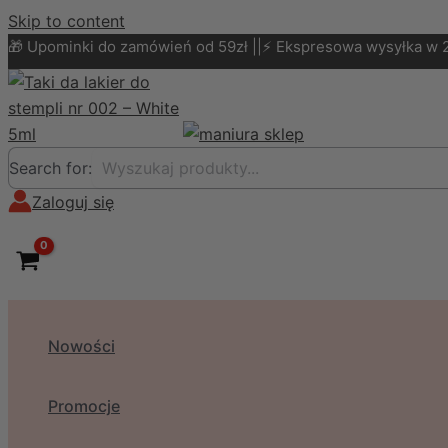
Skip to content
🎁 Upominki do zamówień od 59zł ||⚡ Ekspresowa wysyłka w 
Search for:
Zaloguj się
Nowości
Promocje