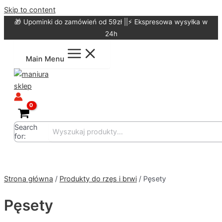
Skip to content
🎁 Upominki do zamówień od 59zł ||⚡ Ekspresowa wysyłka w
24h
Main Menu
Search
for:
Strona główna
/
Produkty do rzęs i brwi
/ Pęsety
Pęsety