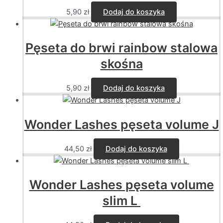
5,90
zł
Dodaj do koszyka
Pęseta do brwi rainbow stalowa
skośna
5,90
zł
Dodaj do koszyka
Wonder Lashes pęseta volume J
44,50
zł
Dodaj do koszyka
Wonder Lashes pęseta volume
slim L