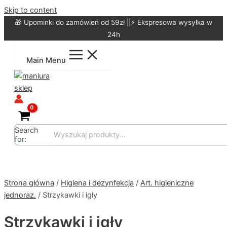
Skip to content
🎁 Upominki do zamówień od 59zł ||⚡ Ekspresowa wysyłka w
24h
Main Menu
Search
for:
Strona główna
/
Higiena i dezynfekcja
/
Art. higieniczne
jednoraz.
/ Strzykawki i igły
Strzykawki i igły