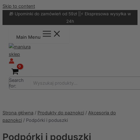
Skip to content
🎁 Upominki do zamówień od 59zł ||⚡ Ekspresowa wysyłka w
24h
Main Menu
Search
for:
Strona główna
/
Produkty do paznokci
/
Akcesoria do
paznokci
/ Podpórki i poduszki
Podpórki i poduszki