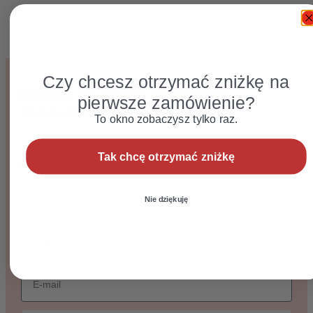
Czy chcesz otrzymać zniżkę na
Odbierz 5% rabatu na pierwsze
pierwsze zamówienie?
zamówienie
To okno zobaczysz tylko raz.
Zapisz się do naszego newslettera, otrzymuj
Tak chcę otrzymać zniżkę
powiadomienia o nowych promocjach i produktach.
Nie dziękuję
imie
Email