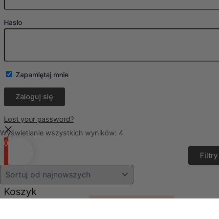
Hasło
Zapamiętaj mnie
Lost your password?
Wyświetlanie wszystkich wyników: 4
0
Filtry
0
Koszyk
Twój koszyk jest pusty
Powrót do sklepu