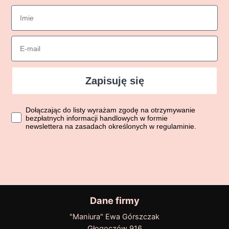
imie
Email
Zapisuję się
Dołączając do listy wyrażasz zgodę na otrzymywanie bezpłatn
Dołączając do listy wyrażam zgodę na otrzymywanie
bezpłatnych informacji handlowych w formie
newslettera na zasadach określonych w regulaminie.
Dane firmy
"Maniura" Ewa Górszczak
Głogoczów 916