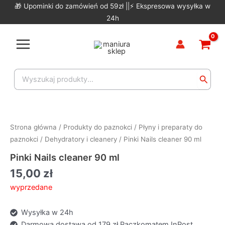
Skip
🎁 Upominki do zamówień od 59zł ||⚡ Ekspresowa wysyłka w
to
24h
content
Main
Menu
Search
for:
Strona główna
/
Produkty do paznokci
/
Płyny i preparaty do
paznokci
/
Dehydratory i cleanery
/ Pinki Nails cleaner 90 ml
Pinki Nails cleaner 90 ml
15,00
zł
wyprzedane
Wysyłka w 24h
Darmowa dostawa od 179 zł Paczkomatem InPost