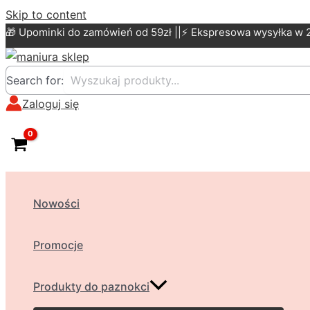
Skip to content
🎁 Upominki do zamówień od 59zł ||⚡ Ekspresowa wysyłka w 
Search for:
Zaloguj się
Nowości
Promocje
Produkty do paznokci