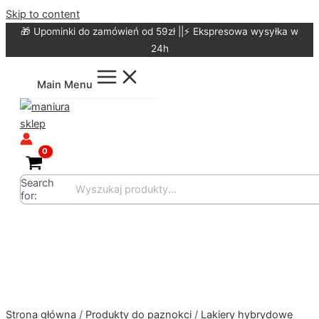
Skip to content
🎁 Upominki do zamówień od 59zł ||⚡ Ekspresowa wysyłka w
24h
Main Menu
Search
for:
Strona główna
/
Produkty do paznokci
/
Lakiery hybrydowe