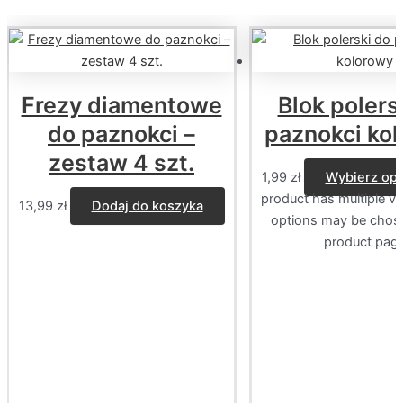
Frezy diamentowe
Blok polers
do paznokci –
paznokci ko
zestaw 4 szt.
1,99
zł
Wybierz opc
product has multiple va
13,99
zł
Dodaj do koszyka
options may be chos
product pag