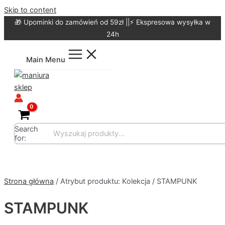
Skip to content
🎁 Upominki do zamówień od 59zł ||⚡ Ekspresowa wysyłka w
24h
Main Menu
Search
for:
Strona główna
/ Atrybut produktu: Kolekcja / STAMPUNK
STAMPUNK