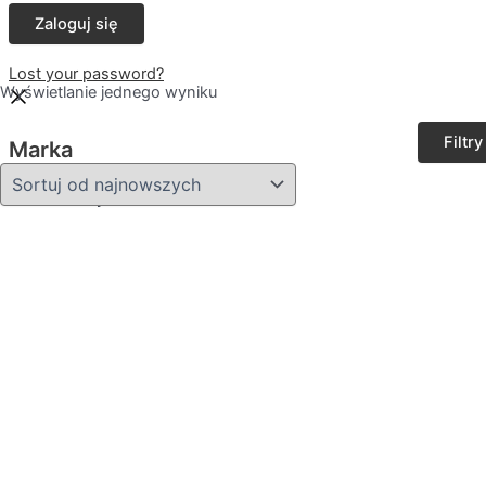
Lost your password?
Wyświetlanie jednego wyniku
Filtry
Marka
Moyra
(1)
Kolekcja
STAMPUNK
(1)
Kategorie
Strefa piękności
(1)
Produkty do paznokci
(1)
0