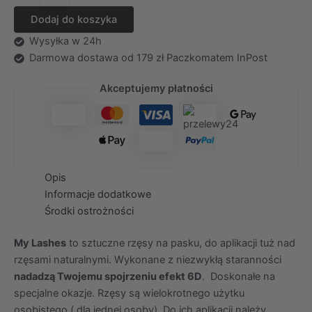
Lashes
Dodaj do koszyka
rzęsy
na
Wysyłka w 24h
pasku
Darmowa dostawa od 179 zł Paczkomatem InPost
6D
-
Akceptujemy płatności
20
Opis
Informacje dodatkowe
Środki ostrożności
My Lashes
to sztuczne rzęsy na pasku, do aplikacji tuż nad
rzęsami naturalnymi. Wykonane z niezwykłą staranności
nadadzą Twojemu spojrzeniu efekt 6D
. Doskonałe na
specjalne okazje. Rzęsy są wielokrotnego użytku
osobistego ( dla jednej osoby). Do ich aplikacji należy