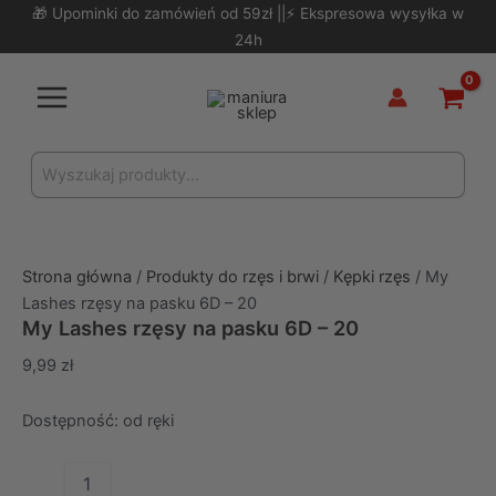
Skip
🎁 Upominki do zamówień od 59zł ||⚡ Ekspresowa wysyłka w
to
24h
content
Main
Menu
Search
for:
Strona główna
/
Produkty do rzęs i brwi
/
Kępki rzęs
/ My
Lashes rzęsy na pasku 6D – 20
My Lashes rzęsy na pasku 6D – 20
9,99
zł
Dostępność:
od ręki
ilość
My