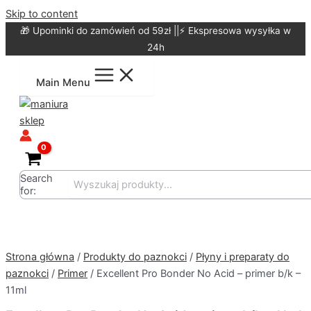
Skip to content
🎁 Upominki do zamówień od 59zł ||⚡ Ekspresowa wysyłka w
24h
Main Menu
Search
for:
Strona główna
/
Produkty do paznokci
/
Płyny i preparaty do
paznokci
/
Primer
/ Excellent Pro Bonder No Acid – primer b/k –
11ml