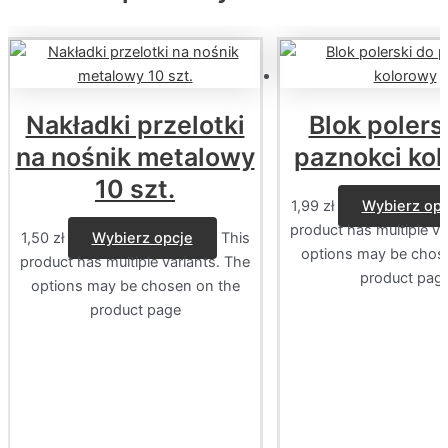
Nakładki przelotki
Blok polers
na nośnik metalowy
paznokci ko
10 szt.
1,99
zł
Wybierz opc
product has multiple va
1,50
zł
Wybierz opcje
This
options may be chos
product has multiple variants. The
product pag
options may be chosen on the
product page