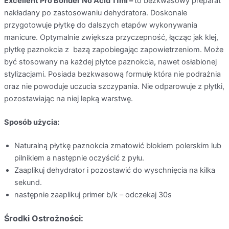
Excellent Pro Bonder No Acid 11ml –
to bezkwasowy preparat
nakładany po zastosowaniu dehydratora. Doskonale
przygotowuje płytkę do dalszych etapów wykonywania
manicure. Optymalnie zwiększa przyczepność, łącząc jak klej,
płytkę paznokcia z
bazą zapobiegając zapowietrzeniom. Może
być stosowany na każdej płytce paznokcia, nawet osłabionej
stylizacjami. Posiada bezkwasową formułę która nie podrażnia
oraz nie powoduje uczucia szczypania. Nie odparowuje z płytki,
pozostawiając na niej lepką warstwę.
Sposób użycia:
Naturalną płytkę paznokcia zmatowić blokiem polerskim lub
pilnikiem a następnie oczyścić z pyłu.
Zaaplikuj dehydrator i pozostawić do wyschnięcia na kilka
sekund.
następnie zaaplikuj primer b/k – odczekaj 30s
Środki Ostrożności: