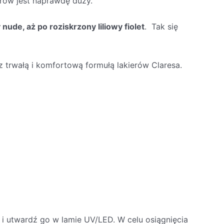
orów jest naprawdę duży.
ude, aż po roziskrzony liliowy fiolet
. Tak się
z trwałą i komfortową formułą lakierów Claresa.
i utwardź go w lamie UV/LED. W celu osiągnięcia