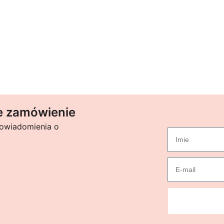
be
chosen
on
the
product
page
e zamówienie
powiadomienia o
imie
Email