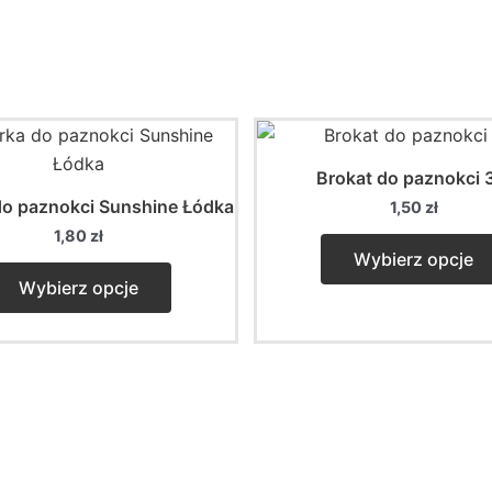
Brokat do paznokci 
do paznokci Sunshine Łódka
1,50
zł
1,80
zł
Wybierz opcje
This
Wybierz opcje
product
has
multiple
variants.
The
options
may