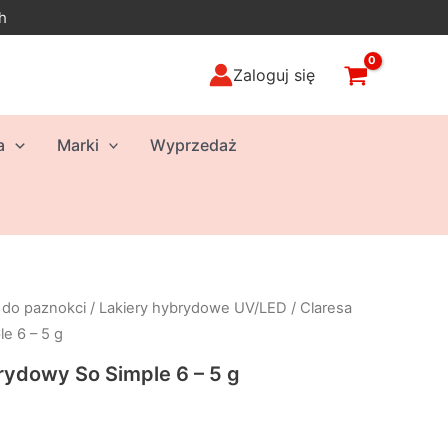
h
Zaloguj się
a
Marki
Wyprzedaż
 do paznokci
/
Lakiery hybrydowe UV/LED
/ Claresa
e 6 – 5 g
brydowy So Simple 6 – 5 g