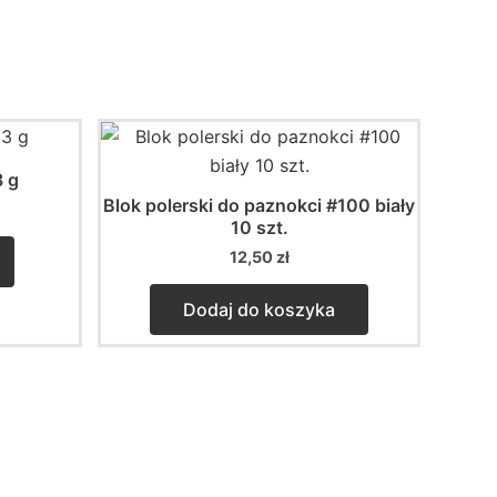
3 g
Blok polerski do paznokci #100 biały
10 szt.
This
12,50
zł
product
has
Dodaj do koszyka
multiple
variants.
The
options
may
be