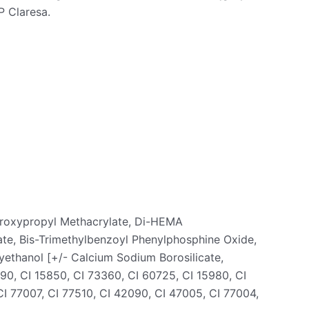
P Claresa.
ydroxypropyl Methacrylate, Di-HEMA
ate, Bis-Trimethylbenzoyl Phenylphosphine Oxide,
yethanol [+/- Calcium Sodium Borosilicate,
490, CI 15850, CI 73360, CI 60725, CI 15980, CI
CI 77007, CI 77510, CI 42090, CI 47005, CI 77004,