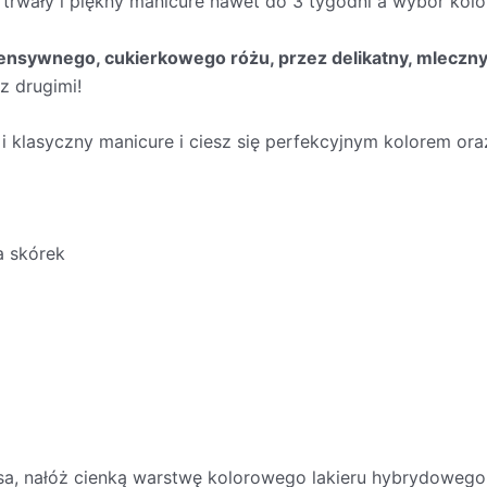
 trwały i piękny manicure nawet do 3 tygodni a wybór kol
ensywnego, cukierkowego różu, przez delikatny, mleczny n
z drugimi!
 i klasyczny manicure i ciesz się perfekcyjnym kolorem ora
a skórek
, nałóż cienką warstwę kolorowego lakieru hybrydowego 