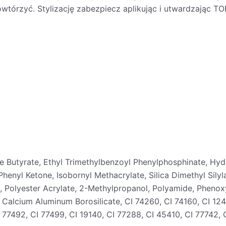
tórzyć. Stylizację zabezpiecz aplikując i utwardzając TO
te Butyrate, Ethyl Trimethylbenzoyl Phenylphosphinate, H
enyl Ketone, Isobornyl Methacrylate, Silica Dimethyl Silyl
e, Polyester Acrylate, 2-Methylpropanol, Polyamide, Phenox
a, Calcium Aluminum Borosilicate, CI 74260, CI 74160, CI 12
I 77492, CI 77499, CI 19140, CI 77288, CI 45410, CI 77742, 