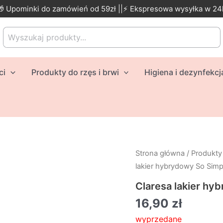
🎁 Upominki do zamówień od 59zł ||⚡ Ekspresowa wysyłka w 24
Search
for:
ci
Produkty do rzęs i brwi
Higiena i dezynfekcj
Strona główna
/
Produkty
lakier hybrydowy So Simpl
Claresa lakier hy
16,90
zł
wyprzedane