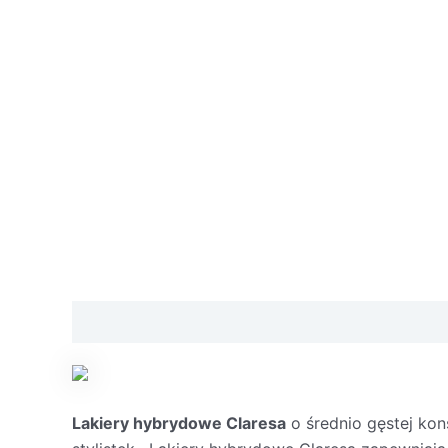
Opis
Skład
Informacje dodatkowe
Środki os
Lakiery hybrydowe Claresa
o średnio gęstej kon