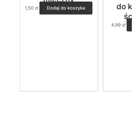
do ka
1,50
zł
Dodaj do koszyka
ści
4,99
zł
W