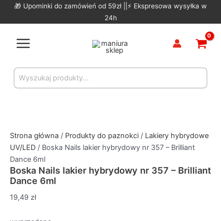
Skip
🎁 Upominki do zamówień od 59zł ||⚡ Ekspresowa wysyłka w
to
24h
content
Main
Menu
Search
for:
Strona główna
/
Produkty do paznokci
/
Lakiery hybrydowe
UV/LED
/ Boska Nails lakier hybrydowy nr 357 – Brilliant
Dance 6ml
Boska Nails lakier hybrydowy nr 357 – Brilliant
Dance 6ml
19,49
zł