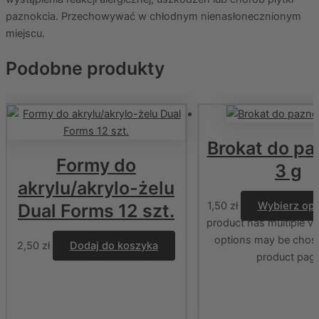
paznokcia. Przechowywać w chłodnym nienasłonecznionym
miejscu.
Podobne produkty
Brokat do pa
Formy do
3 g
akrylu/akrylo-żelu
1,50
zł
Wybierz opc
Dual Forms 12 szt.
product has multiple va
options may be chos
2,50
zł
Dodaj do koszyka
product pag