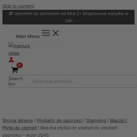
Skip to content
🎁 Upominki do zamówień od 59zł ||⚡ Ekspresowa wysyłka w
24h
Main Menu
Search
for:
Strona główna
/
Produkty do paznokci
/
Stamping
/
Blaszki /
Płytki do stempli
/ Blaszka płytka do stempli do zdobień
paznokci – wzór JQ45