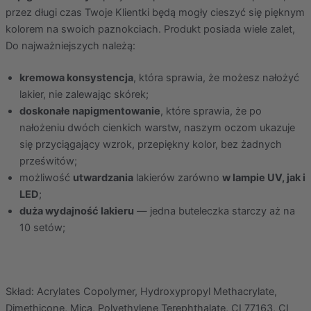
przez długi czas Twoje Klientki będą mogły cieszyć się pięknym
kolorem na swoich paznokciach. Produkt posiada wiele zalet,
Do najważniejszych należą:
kremowa konsystencja
, która sprawia, że możesz nałożyć
lakier, nie zalewając skórek;
doskonałe napigmentowanie
, które sprawia, że po
nałożeniu dwóch cienkich warstw, naszym oczom ukazuje
się przyciągający wzrok, przepiękny kolor, bez żadnych
prześwitów;
możliwość
utwardzania
lakierów zarówno
w lampie UV, jak i
LED
;
duża wydajność lakieru
— jedna buteleczka starczy aż na
10 setów;
Skład: Acrylates Copolymer, Hydroxypropyl Methacrylate,
Dimethicone, Mica, Polyethylene Terephthalate, CI 77163, CI