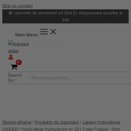
Skip to content
🎁 Upominki do zamówień od 59zł ||⚡ Ekspresowa wysyłka w
24h
Main Menu
Search
for:
Strona główna
/
Produkty do paznokci
/
Lakiery hybrydowe
UV/LED
/ Yoshi lakier hybrydowy nr 321 Frate Frappe – 6ml