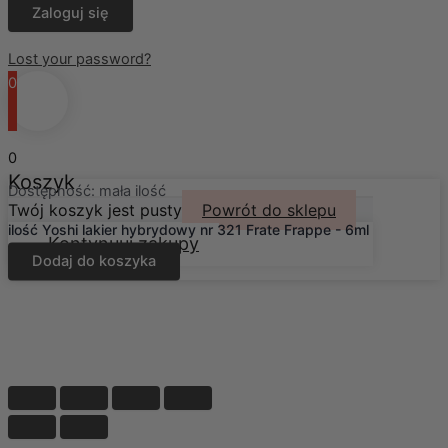
Lost your password?
0
0
Koszyk
Dostępność:
mała ilość
Twój koszyk jest pusty
Powrót do sklepu
ilość Yoshi lakier hybrydowy nr 321 Frate Frappe - 6ml
Kontynuuj zakupy
Dodaj do koszyka