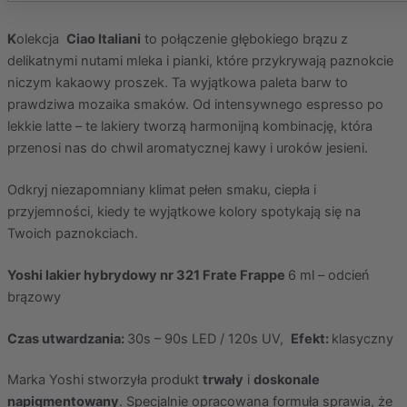
K
olekcja
Ciao Italiani
to połączenie głębokiego brązu z
delikatnymi nutami mleka i pianki, które przykrywają paznokcie
niczym kakaowy proszek. Ta wyjątkowa paleta barw to
prawdziwa mozaika smaków. Od intensywnego espresso po
lekkie latte – te lakiery tworzą harmonijną kombinację, która
przenosi nas do chwil aromatycznej kawy i uroków jesieni.
Odkryj niezapomniany klimat pełen smaku, ciepła i
przyjemności, kiedy te wyjątkowe kolory spotykają się na
Twoich paznokciach.
Yoshi lakier hybrydowy nr 321 Frate Frappe
6 ml – odcień
brązowy
Czas utwardzania:
30s – 90s LED / 120s UV,
Efekt:
klasyczny
Marka Yoshi stworzyła produkt
trwały
i
doskonale
napigmentowany
. Specjalnie opracowana formuła sprawia, że