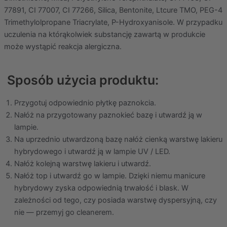
77891, CI 77007, CI 77266, Silica, Bentonite, Ltcure TMO, PEG-4
Trimethylolpropane Triacrylate, P-Hydroxyanisole. W przypadku
uczulenia na którąkolwiek substancję zawartą w produkcie
może wystąpić reakcja alergiczna.
Sposób użycia produktu:
Przygotuj odpowiednio płytkę paznokcia.
Nałóż na przygotowany paznokieć bazę i utwardź ją w
lampie.
Na uprzednio utwardzoną bazę nałóż cienką warstwę lakieru
hybrydowego i utwardź ją w lampie UV / LED.
Nałóż kolejną warstwę lakieru i utwardź.
Nałóż top i utwardź go w lampie. Dzięki niemu manicure
hybrydowy zyska odpowiednią trwałość i blask. W
zależności od tego, czy posiada warstwę dyspersyjną, czy
nie — przemyj go cleanerem.