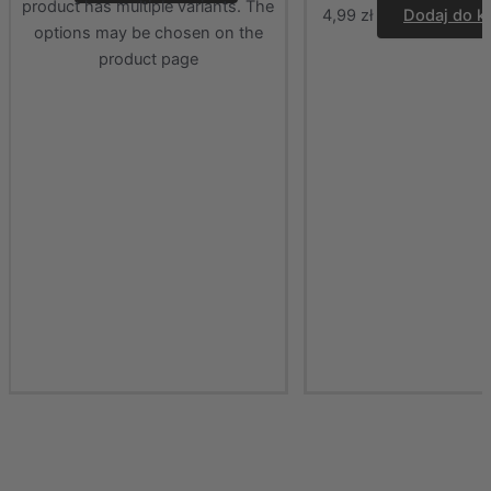
product has multiple variants. The
4,99
zł
Dodaj do k
options may be chosen on the
product page