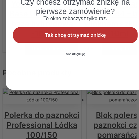
Czy chcesz otrzymać zniżkę na
Yoshi Ultra Bond
Yoshi Fiber Ba
pierwsze zamówienie?
Base UV Hybrid –
Hybrid No4 – b
To okno zobaczysz tylko raz.
baza hybrydowa
włóknem szkl
-10ml
10ml
Tak chcę otrzymać zniżkę
29,90
zł
Dodaj do koszyka
34,90
zł
Dodaj do kos
Nie dziękuję
Podobne produkty
Polerka do paznokci
Blok polers
Professional Łódka
paznokci cz
100/150
pomarańc