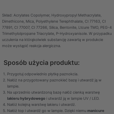
Skład: Acrylates Copolymer, Hydroxypropyl Methacrylate,
Dimethicone, Mica, Polyethylene Terephthalate, CI 77163, CI
77891, CI 77007, CI 77266, Silica, Bentonite, Ltcure TMO, PEG-4
Trimethylolpropane Triacrylate, P-Hydroxyanisole. W przypadku
uczulenia na którąkolwiek substancję zawartą w produkcie
może wystąpić reakcja alergiczna.
Sposób użycia produktu:
Przygotuj odpowiednio płytkę paznokcia.
Nałóż na przygotowany paznokieć bazę i utwardź ją w
lampie.
Na uprzednio utwardzoną bazę nałóż cienką warstwę
lakieru hybrydowego
i utwardź ją w lampie UV / LED.
Nałóż kolejną warstwę lakieru i utwardź.
Nałóż top i utwardź go w lampie. Dzięki niemu
manicure