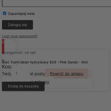
Zapamiętaj mnie
Lost your password?
0
Dostępność:
od ręki
0
ilość Yoshi lakier hybrydowy 829 - Pink Sands - 6ml
Koszyk
Twój koszyk jest pusty
Powrót do sklepu
Kontynuuj zakupy
Dodaj do koszyka