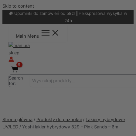
Skip to content
🎁 Upominki do zamówień od 59zł ||⚡ Ekspresowa wysyłka w
24h
Main Menu
Search
for:
Strona główna
/
Produkty do paznokci
/
Lakiery hybrydowe
UV/LED
/ Yoshi lakier hybrydowy 829 – Pink Sands – 6ml