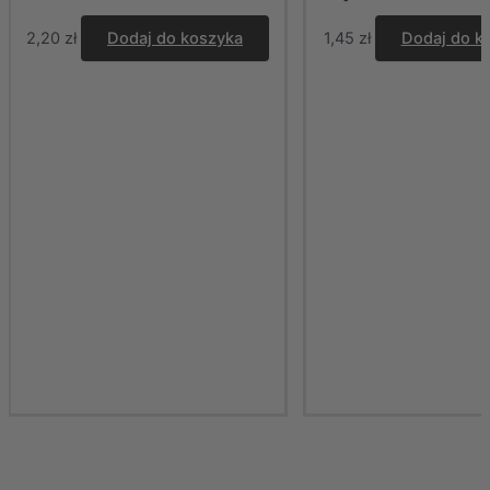
2,20
zł
Dodaj do koszyka
1,45
zł
Dodaj do k