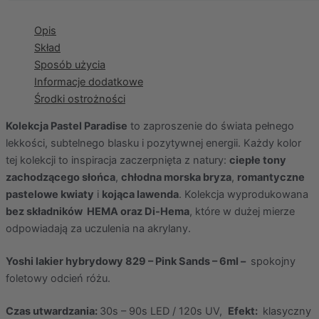
Opis
Skład
Sposób użycia
Informacje dodatkowe
Środki ostrożności
Kolekcja Pastel Paradise
to zaproszenie do świata pełnego
lekkości, subtelnego blasku i pozytywnej energii. Każdy kolor
tej kolekcji to inspiracja zaczerpnięta z natury:
ciepłe tony
zachodzącego słońca
,
chłodna morska bryza
,
romantyczne
pastelowe kwiaty
i
kojąca lawenda
. Kolekcja wyprodukowana
bez składników HEMA oraz Di-Hema
, które w dużej mierze
odpowiadają za uczulenia na akrylany.
Yoshi lakier hybrydowy 829 – Pink Sands – 6ml –
spokojny
foletowy odcień różu.
Czas utwardzania:
30s – 90s LED / 120s UV,
Efekt:
klasyczny