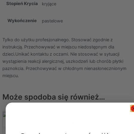
Stopień Krycia
kryjące
Wykończenie
pastelowe
Tylko do użytku profesjonalnego. Stosować zgodnie z
instrukcją. Przechowywać w miejscu niedostępnym dla
dzieci.Unikać kontaktu z oczami. Nie stosować w sytuacji
wystąpienia reakcji alergicznej, uszkodzeń lub chorób płytki
paznokcia. Przechowywać w chłodnym nienasłonecznionym
miejscu.
Może spodoba się również…