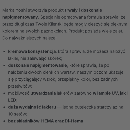
Marka Yoshi stworzyła produkt
trwały
i
doskonale
napigmentowany
. Specjalnie opracowana formuła sprawia, że
przez długi czas Twoje Klientki będą mogły cieszyć się pięknym
kolorem na swoich paznokciach. Produkt posiada wiele zalet,
Do najważniejszych należą:
kremowa konsystencja
, która sprawia, że możesz nałożyć
lakier, nie zalewając skórek;
doskonałe napigmentowanie
, które sprawia, że po
nałożeniu dwóch cienkich warstw, naszym oczom ukazuje
się przyciągający wzrok, przepiękny kolor, bez żadnych
prześwitów:
możliwość
utwardzania
lakierów zarówno
w lampie UV, jak i
LED
;
duża wydajność lakieru
— jedna buteleczka starczy aż na
10 setów;
bez składników HEMA oraz Di-Hema