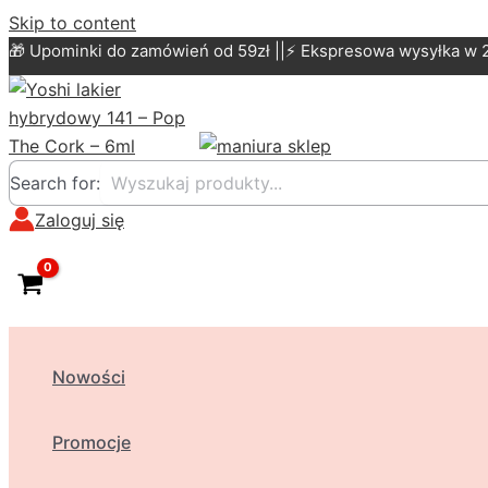
Skip to content
🎁 Upominki do zamówień od 59zł ||⚡ Ekspresowa wysyłka w 
Search for:
Zaloguj się
Nowości
Promocje