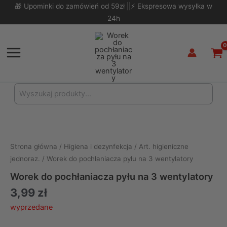
Skip
🎁 Upominki do zamówień od 59zł ||⚡ Ekspresowa wysyłka w
to
24h
content
Main
Menu
Search
for:
Strona główna
/
Higiena i dezynfekcja
/
Art. higieniczne
jednoraz.
/ Worek do pochłaniacza pyłu na 3 wentylatory
Worek do pochłaniacza pyłu na 3 wentylatory
3,99
zł
wyprzedane