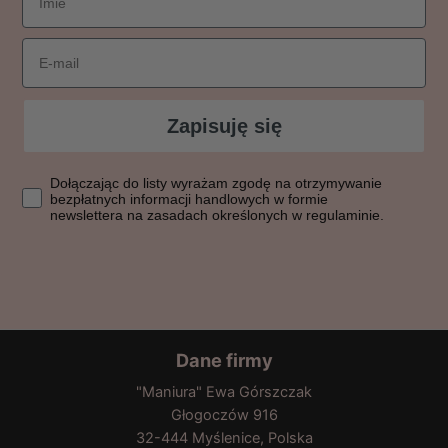
Email
Zapisuję się
Dołączając do listy wyrażasz zgodę na otrzymywanie bezpłatn
Dołączając do listy wyrażam zgodę na otrzymywanie
bezpłatnych informacji handlowych w formie
newslettera na zasadach określonych w regulaminie.
Dane firmy
"Maniura" Ewa Górszczak
Głogoczów 916
32-444 Myślenice, Polska