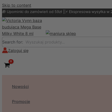
Skip to content
🎁 Upominki do zamówień od 59zł ||⚡ Ekspresowa wysyłka w 
Search for:
Zaloguj się
Nowości
Promocje