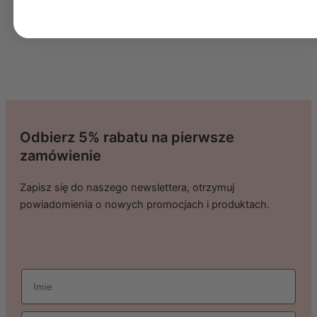
Odbierz 5% rabatu na pierwsze
zamówienie
Zapisz się do naszego newslettera, otrzymuj
powiadomienia o nowych promocjach i produktach.
imie
Email