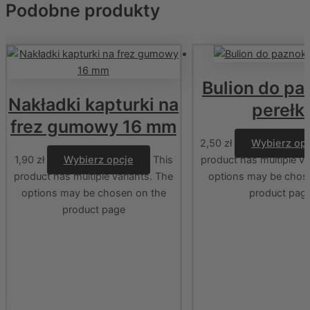
Podobne produkty
Bulion do pa
Nakładki kapturki na
perełki
frez gumowy 16 mm
2,50
zł
Wybierz op
1,90
zł
Wybierz opcje
This
product has multiple va
product has multiple variants. The
options may be chos
options may be chosen on the
product pag
product page