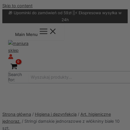
Skip to content
🎁 Upominki do zamówień od 59zł ||⚡ Ekspresowa wysyłka w
24h
Main Menu
Search
for:
Strona główna
/
Higiena i dezynfekcja
/
Art. higieniczne
jednoraz.
/ Stringi damskie jednorazowe z włókniny białe 10
szt.