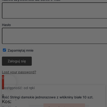
Hasło
Zapamiętaj mnie
Lost your password?
0
Dostępność:
od ręki
0
ilość Stringi damskie jednorazowe z włókniny białe 10 szt.
Koszyk