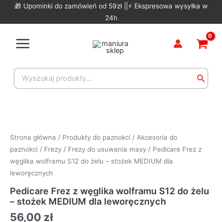
Skip
🎁 Upominki do zamówień od 59zł ||⚡ Ekspresowa wysyłka w
to
24h
content
Main
Menu
Search
for:
Strona główna
/
Produkty do paznokci
/
Akcesoria do
paznokci
/
Frezy
/
Frezy do usuwania masy
/ Pedicare Frez z
węglika wolframu S12 do żelu – stożek MEDIUM dla
leworęcznych
Pedicare Frez z węglika wolframu S12 do żelu
– stożek MEDIUM dla leworęcznych
56,00
zł