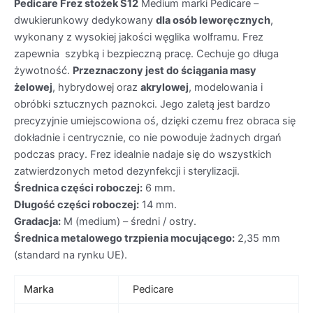
Pedicare Frez stożek S12
Medium marki Pedicare –
dwukierunkowy dedykowany
dla osób leworęcznych
,
wykonany z wysokiej jakości węglika wolframu. Frez
zapewnia szybką i bezpieczną pracę. Cechuje go długa
żywotność.
Przeznaczony jest do ściągania masy
żelowej
, hybrydowej oraz
akrylowej
, modelowania i
obróbki sztucznych paznokci. Jego zaletą jest bardzo
precyzyjnie umiejscowiona oś, dzięki czemu frez obraca się
dokładnie i centrycznie, co nie powoduje żadnych drgań
podczas pracy. Frez idealnie nadaje się do wszystkich
zatwierdzonych metod dezynfekcji i sterylizacji.
Średnica części roboczej:
6 mm.
Długość części roboczej:
14 mm.
Gradacja:
M (medium) – średni / ostry.
Średnica metalowego trzpienia mocującego:
2,35 mm
(standard na rynku UE).
Marka
Pedicare