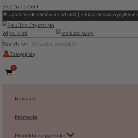
Skip to content
🎁 Upominki do zamówień od 59zł ||⚡ Ekspresowa wysyłka w 
Search for:
Zaloguj się
Nowości
Promocje
Produkty do paznokci