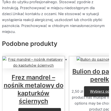
Tylko do użytku profesjonalnego. Stosować zgodnie z
instrukcją. Przechowywać w miejscu niedostępnym dla
dzieci.Unikać kontaktu z oczami. Nie stosować w sytuacji
wystąpienia reakcji alergicznej, uszkodzeń lub chorób płytki
paznokcia. Przechowywać w chłodnym nienasłonecznionym
miejscu.
Podobne produkty
Bulion do pa
Frez mandrel –
perełki
nośnik metalowy do
2,50
zł
Wybierz op
kapturków
product has multiple va
ściernych
options may be chos
product pag