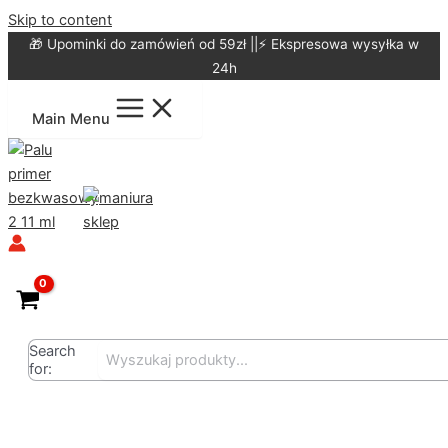
Skip to content
🎁 Upominki do zamówień od 59zł ||⚡ Ekspresowa wysyłka w
24h
Main Menu
Search
for: