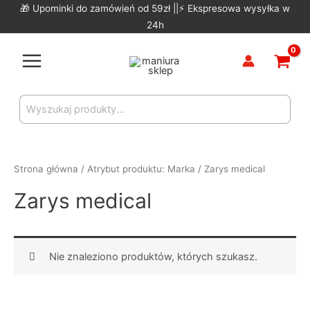
Skip
🎁 Upominki do zamówień od 59zł ||⚡ Ekspresowa wysyłka w
to
24h
content
Main
Menu
Search
for:
Strona główna
/ Atrybut produktu: Marka / Zarys medical
Zarys medical
Nie znaleziono produktów, których szukasz.