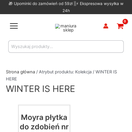
Skip
🎁 Upominki do zamówień od 59zł ||⚡ Ekspresowa wysyłka w
to
24h
content
Main
Menu
Search
for:
Strona główna
/ Atrybut produktu: Kolekcja / WINTER IS
HERE
WINTER IS HERE
Moyra płytka
do zdobień nr