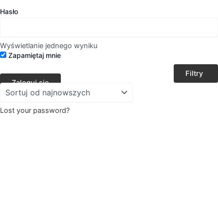
Hasło
Wyświetlanie jednego wyniku
Zapamiętaj mnie
Filtry
Lost your password?
Marka
Moyra
(1)
Kolekcja
WINTER IS HERE
(1)
Kategorie
Strefa piękności
(1)