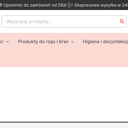
🎁 Upominki do zamówień od 59zł ||⚡ Ekspresowa wysyłka w 24
Search
for:
ci
Produkty do rzęs i brwi
Higiena i dezynfekcj