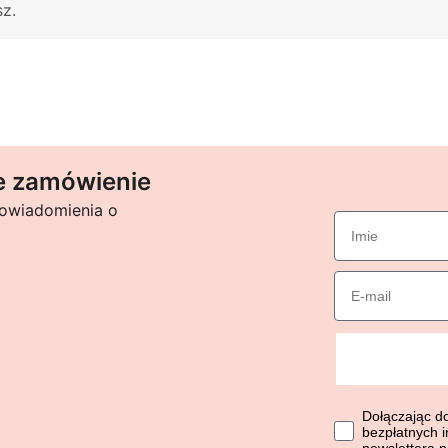
z.
e zamówienie
powiadomienia o
imie
Email
Dołączając do li
Dołączając d
bezpłatnych i