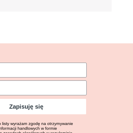
Zapisuję się
sty wyrażasz zgodę na otrzymywanie bezpłatnych informacji hand
o listy wyrażam zgodę na otrzymywanie
nformacji handlowych w formie