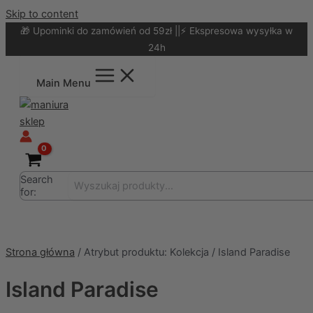
Skip to content
🎁 Upominki do zamówień od 59zł ||⚡ Ekspresowa wysyłka w
24h
Main Menu
Search
for:
Strona główna
/ Atrybut produktu: Kolekcja / Island Paradise
Island Paradise