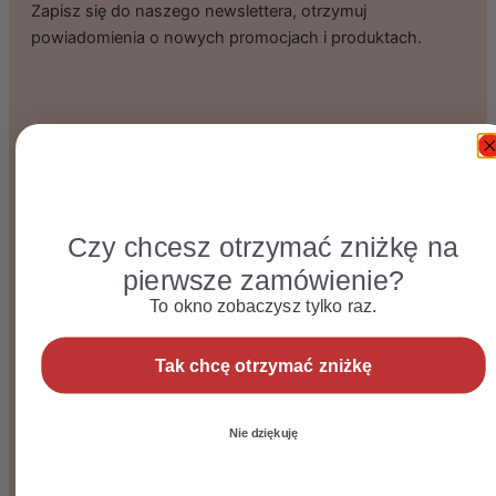
Zapisz się do naszego newslettera, otrzymuj
powiadomienia o nowych promocjach i produktach.
imie
Email
Czy chcesz otrzymać zniżkę na
pierwsze zamówienie?
Zapisuję się
To okno zobaczysz tylko raz.
Dołączając do listy wyrażasz zgodę na otrzymywanie bezpłat
Tak chcę otrzymać zniżkę
Dołączając do listy wyrażam zgodę na otrzymywanie
bezpłatnych informacji handlowych w formie
newslettera na zasadach określonych w regulaminie.
Nie dziękuję