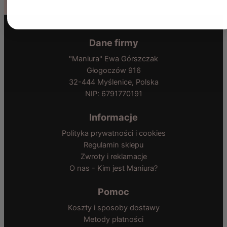
Dane firmy
"Maniura" Ewa Górszczak
Głogoczów 916
32-444 Myślenice, Polska
NIP: 6791770191
Informacje
Polityka prywatności i cookies
Regulamin sklepu
Zwroty i reklamacje
O nas - Kim jest Maniura?
Pomoc
Koszty i sposoby dostawy
Metody płatności