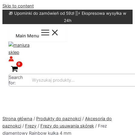
Skip to content
🎁 Upominki do zamówień od 59zł ||⚡ Ekspresowa wysyłka w
24h
Main Menu
Search
for:
Strona główna
/
Produkty do paznokci
/
Akcesoria do
paznokci
/
Frezy
/
Frezy do usuwania skórek
/ Frez
diamentowy Rainbow kulka 4 mm