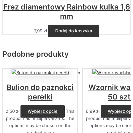
Frez diamentowy Rainbow kulka 1,6
mm
7,99
zł
Dodaj do koszyka
Podobne produkty
Bulion do paznokci
Wzornik wac
perełki
50 szt.
2,50
zł
Wybierz opcje
This
6,99
zł
Wybierz op
product has multiple variants. The
product has multiple va
options may be chosen on the
options may be chos
product page
product pag