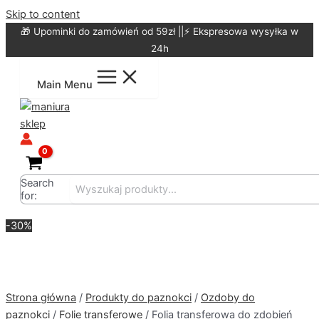
Skip to content
🎁 Upominki do zamówień od 59zł ||⚡ Ekspresowa wysyłka w
24h
Main Menu
Search
for:
-30%
Strona główna
/
Produkty do paznokci
/
Ozdoby do
paznokci
/
Folie transferowe
/ Folia transferowa do zdobień