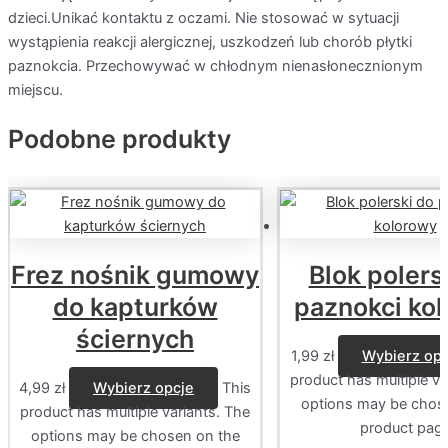
dzieci.Unikać kontaktu z oczami. Nie stosować w sytuacji
wystąpienia reakcji alergicznej, uszkodzeń lub chorób płytki
paznokcia. Przechowywać w chłodnym nienasłonecznionym
miejscu.
Podobne produkty
Frez nośnik gumowy
Blok polers
do kapturków
paznokci ko
ściernych
1,99
zł
Wybierz opc
product has multiple va
4,99
zł
Wybierz opcje
This
options may be chos
product has multiple variants. The
product pag
options may be chosen on the