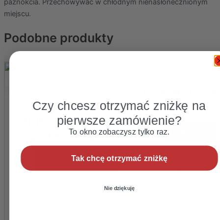
paznokcia. Przechowywać w chłodnym nienasłonecznionym
miejscu.
Podobne produkty
Brokat do pa
Formy – szablony
Czy chcesz otrzymać zniżkę na
3 g
papierowe wąskie
pierwsze zamówienie?
To okno zobaczysz tylko raz.
1,50
zł
Wybierz opc
złote 50 szt.
product has multiple va
options may be chos
Tak chcę otrzymać zniżkę
2,10
zł
Dodaj do koszyka
product pag
Nie dziękuję