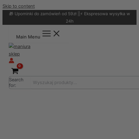
Skip to content
🎁 Upominki do zamówień od 59zł ||⚡ Ekspresowa wysyłka w
24h
Main Menu
Search
for: