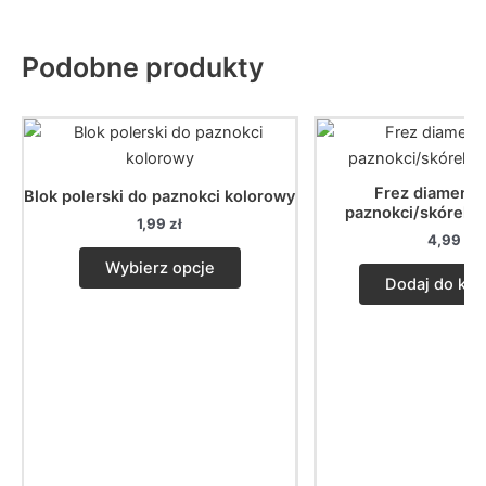
Podobne produkty
Frez diament
Blok polerski do paznokci kolorowy
paznokci/skórek k
1,99
zł
4,99
zł
This
Wybierz opcje
product
Dodaj do kos
has
multiple
variants.
The
options
may
be