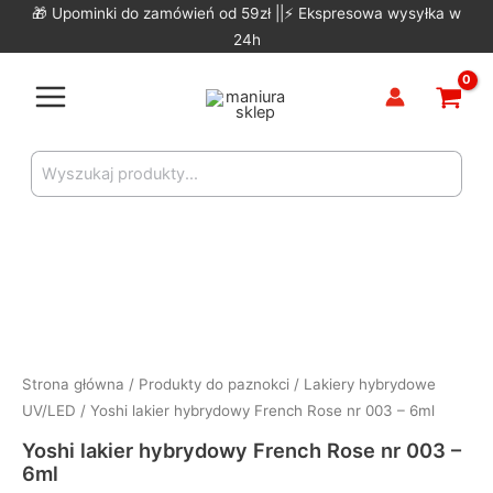
Skip
🎁 Upominki do zamówień od 59zł ||⚡ Ekspresowa wysyłka w
to
24h
content
Main
Menu
Search
for:
Strona główna
/
Produkty do paznokci
/
Lakiery hybrydowe
UV/LED
/ Yoshi lakier hybrydowy French Rose nr 003 – 6ml
Yoshi lakier hybrydowy French Rose nr 003 –
6ml