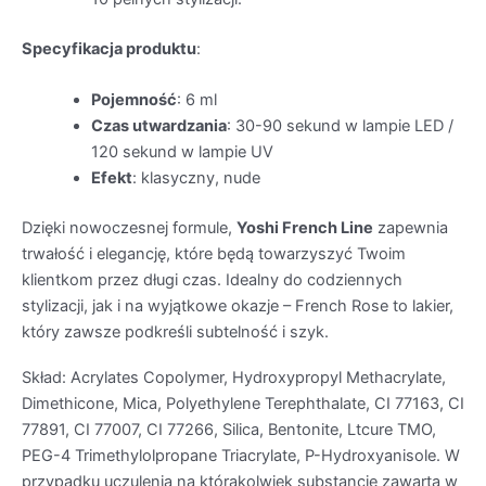
Specyfikacja produktu
:
Pojemność
: 6 ml
Czas utwardzania
: 30-90 sekund w lampie LED /
120 sekund w lampie UV
Efekt
: klasyczny, nude
Dzięki nowoczesnej formule,
Yoshi French Line
zapewnia
trwałość i elegancję, które będą towarzyszyć Twoim
klientkom przez długi czas. Idealny do codziennych
stylizacji, jak i na wyjątkowe okazje – French Rose to lakier,
który zawsze podkreśli subtelność i szyk.
Skład: Acrylates Copolymer, Hydroxypropyl Methacrylate,
Dimethicone, Mica, Polyethylene Terephthalate, CI 77163, CI
77891, CI 77007, CI 77266, Silica, Bentonite, Ltcure TMO,
PEG-4 Trimethylolpropane Triacrylate, P-Hydroxyanisole. W
przypadku uczulenia na którąkolwiek substancję zawartą w