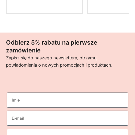
chosen
on
the
product
page
Odbierz 5% rabatu na pierwsze
zamówienie
Zapisz się do naszego newslettera, otrzymuj
powiadomienia o nowych promocjach i produktach.
imie
Email