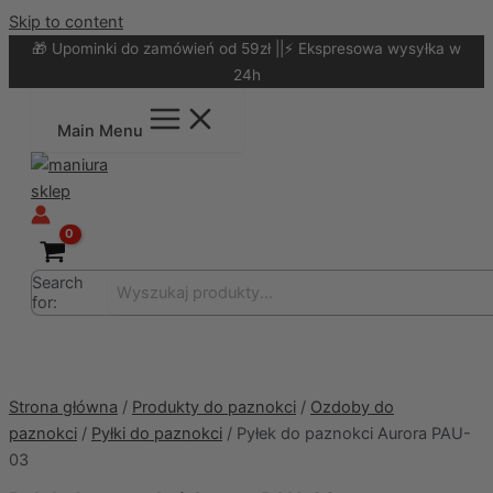
Skip to content
🎁 Upominki do zamówień od 59zł ||⚡ Ekspresowa wysyłka w
24h
Main Menu
Search
for:
Strona główna
/
Produkty do paznokci
/
Ozdoby do
paznokci
/
Pyłki do paznokci
/ Pyłek do paznokci Aurora PAU-
03