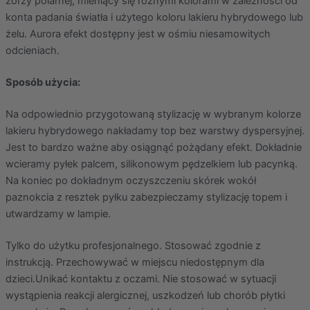
zorzy polarnej, mieniący się różnymi kolorami w zależności od
konta padania światła i użytego koloru lakieru hybrydowego lub
żelu. Aurora efekt dostępny jest w ośmiu niesamowitych
odcieniach.
Sposób użycia:
Na odpowiednio przygotowaną stylizację w wybranym kolorze
lakieru hybrydowego nakładamy top bez warstwy dyspersyjnej.
Jest to bardzo ważne aby osiągnąć pożądany efekt. Dokładnie
wcieramy pyłek palcem, silikonowym pędzelkiem lub pacynką.
Na koniec po dokładnym oczyszczeniu skórek wokół
paznokcia z resztek pyłku zabezpieczamy stylizację topem i
utwardzamy w lampie.
Tylko do użytku profesjonalnego. Stosować zgodnie z
instrukcją. Przechowywać w miejscu niedostępnym dla
dzieci.Unikać kontaktu z oczami. Nie stosować w sytuacji
wystąpienia reakcji alergicznej, uszkodzeń lub chorób płytki