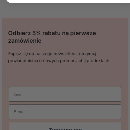
Odbierz 5% rabatu na pierwsze
zamówienie
Zapisz się do naszego newslettera, otrzymuj
powiadomienia o nowych promocjach i produktach.
imie
Email