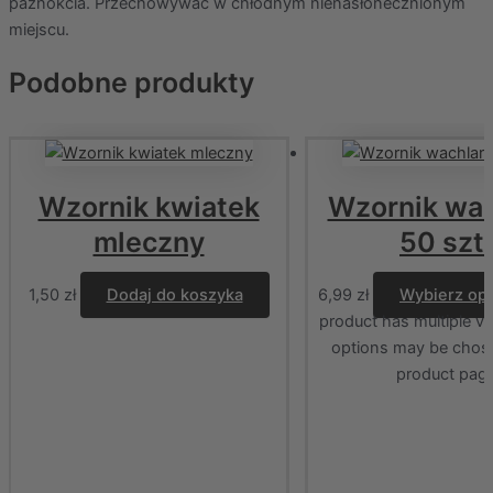
paznokcia. Przechowywać w chłodnym nienasłonecznionym
miejscu.
Podobne produkty
Wzornik kwiatek
Wzornik wac
mleczny
50 szt.
1,50
zł
Dodaj do koszyka
6,99
zł
Wybierz op
product has multiple va
options may be chos
product pag