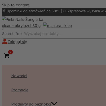
Skip to content
🎁 Upominki do zamówień od 59zł ||⚡ Ekspresowa wysyłka w 
Search for:
Zaloguj się
Nowości
Promocje
Produkty do paznokci