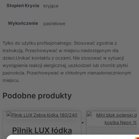
Stopień Krycia
kryjące
Wykończenie
pastelowe
Tylko do użytku profesjonalnego. Stosować zgodnie z
instrukcją. Przechowywać w miejscu niedostępnym dla
dzieci.Unikać kontaktu z oczami. Nie stosować w sytuacji
wystąpienia reakcji alergicznej, uszkodzeń lub chorób płytki
paznokcia. Przechowywać w chłodnym nienasłonecznionym
miejscu.
Podobne produkty
Pilnik LUX łódka
Mini blok po