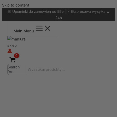
Skip to content
🎁 Upominki do zamówień od 59zł ||⚡ Ekspresowa wysyłka w
24h
Main Menu
Search
for: