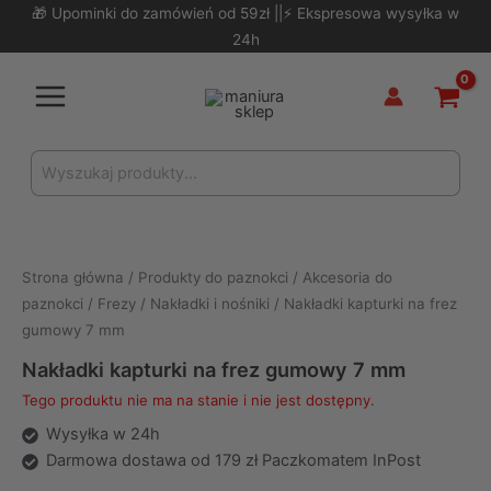
Skip
🎁 Upominki do zamówień od 59zł ||⚡ Ekspresowa wysyłka w
to
24h
content
Main
Menu
Search
for:
Strona główna
/
Produkty do paznokci
/
Akcesoria do
paznokci
/
Frezy
/
Nakładki i nośniki
/ Nakładki kapturki na frez
gumowy 7 mm
Nakładki kapturki na frez gumowy 7 mm
Tego produktu nie ma na stanie i nie jest dostępny.
Wysyłka w 24h
Darmowa dostawa od 179 zł Paczkomatem InPost