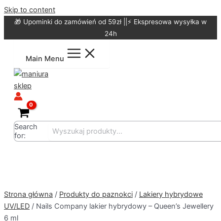
Skip to content
🎁 Upominki do zamówień od 59zł ||⚡ Ekspresowa wysyłka w
24h
Main Menu
Search
for:
Strona główna
/
Produkty do paznokci
/
Lakiery hybrydowe
UV/LED
/ Nails Company lakier hybrydowy – Queen’s Jewellery
6 ml