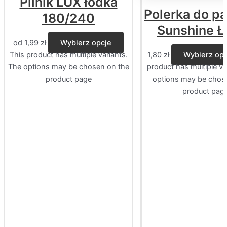
Pilnik LUX łódka
Polerka do p
180/240
Sunshine Ł
od
1,99
zł
Wybierz opcje
This product has multiple variants.
1,80
zł
Wybierz opc
The options may be chosen on the
product has multiple va
product page
options may be chos
product pag