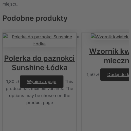
miejscu.
Podobne produkty
Wzornik kw
Polerka do paznokci
mleczn
Sunshine Łódka
1,50
zł
Dodaj do k
1,80
zł
Wybierz opcje
This
product has multiple variants. The
options may be chosen on the
product page