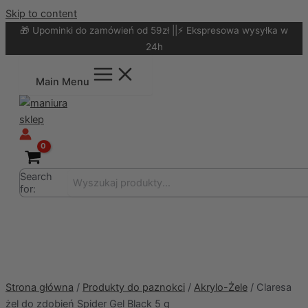
Skip to content
🎁 Upominki do zamówień od 59zł ||⚡ Ekspresowa wysyłka w
24h
Main Menu
Search
for:
Strona główna
/
Produkty do paznokci
/
Akrylo-Żele
/ Claresa
żel do zdobień Spider Gel Black 5 g