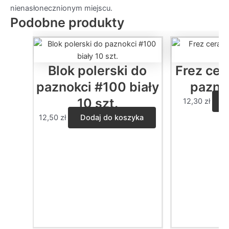
nienasłonecznionym miejscu.
Podobne produkty
Blok polerski do
Frez cer
paznokci #100 biały
pazno
10 szt.
12,30
zł
W
12,50
zł
Dodaj do koszyka