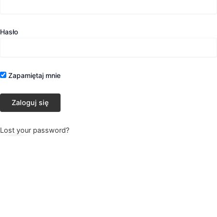
Hasło
Zapamiętaj mnie
Lost your password?
0
0
Koszyk
Twój koszyk jest pusty
Powrót do sklepu