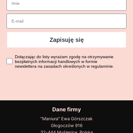
Email
Zapisuję się
Dołączając do listy wyrażasz zgodę na otrzymywanie bezpłatn
Dołączając do listy wyrażam zgodę na otrzymywanie
bezpłatnych informacji handlowych w formie
newslettera na zasadach określonych w regulaminie.
Dane firmy
"Maniura" Ewa Górszczak
Głogoczów 916
32-444 Myślenice, Polska