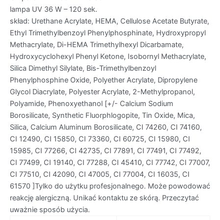
lampa UV 36 W – 120 sek.
skład: Urethane Acrylate, HEMA, Cellulose Acetate Butyrate,
Ethyl Trimethylbenzoyl Phenylphosphinate, Hydroxypropyl
Methacrylate, Di-HEMA Trimethylhexyl Dicarbamate,
Hydroxycyclohexyl Phenyl Ketone, Isobornyl Methacrylate,
Silica Dimethyl Silylate, Bis-Trimethylbenzoyl
Phenylphosphine Oxide, Polyether Acrylate, Dipropylene
Glycol Diacrylate, Polyester Acrylate, 2-Methylpropanol,
Polyamide, Phenoxyethanol [+/- Calcium Sodium
Borosilicate, Synthetic Fluorphlogopite, Tin Oxide, Mica,
Silica, Calcium Aluminum Borosilicate, CI 74260, CI 74160,
CI 12490, CI 15850, CI 73360, CI 60725, CI 15980, CI
15985, CI 77266, CI 42735, CI 77891, CI 77491, CI 77492,
CI 77499, CI 19140, CI 77288, CI 45410, CI 77742, CI 77007,
CI 77510, CI 42090, CI 47005, CI 77004, CI 16035, CI
61570 ]Tylko do użytku profesjonalnego. Może powodować
reakcję alergiczną. Unikać kontaktu ze skórą. Przeczytać
uważnie sposób użycia.