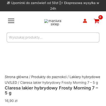
Skip
🎁 Upominki do zamówień od 59zł ||⚡ Ekspresowa wysyłka w
to
24h
content
Main
Menu
Search
for:
Strona główna
/
Produkty do paznokci
/
Lakiery hybrydowe
UV/LED
/ Claresa lakier hybrydowy Frosty Morning 7 – 5 g
Claresa lakier hybrydowy Frosty Morning 7 –
5 g
16,90
zł