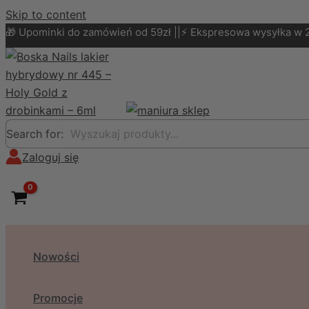
Skip to content
🎁 Upominki do zamówień od 59zł ||⚡ Ekspresowa wysyłka w 
Search for:
Zaloguj się
Nowości
Promocje