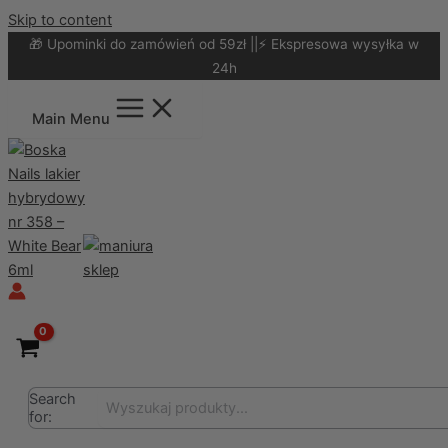
Skip to content
🎁 Upominki do zamówień od 59zł ||⚡ Ekspresowa wysyłka w
24h
Main Menu
Search
for: