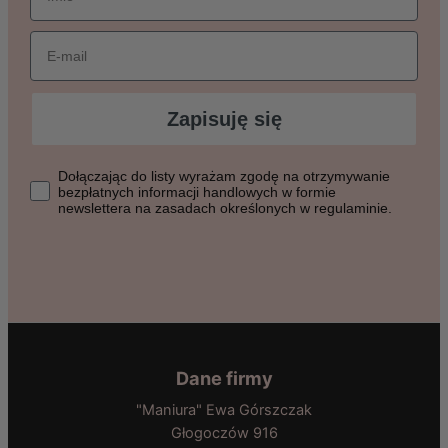
Email
Zapisuję się
Dołączając do listy wyrażasz zgodę na otrzymywanie bezpłat
Dołączając do listy wyrażam zgodę na otrzymywanie
bezpłatnych informacji handlowych w formie
newslettera na zasadach określonych w regulaminie.
Dane firmy
"Maniura" Ewa Górszczak
Głogoczów 916