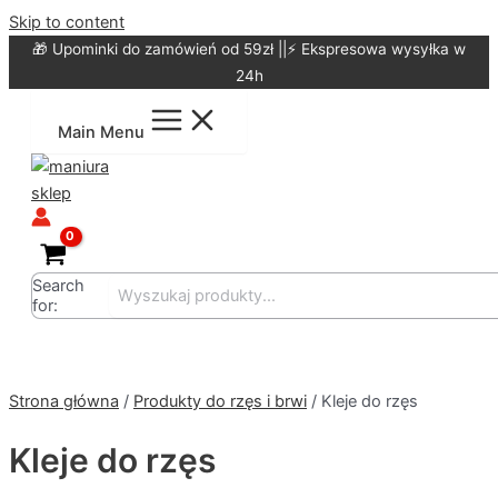
Skip to content
🎁 Upominki do zamówień od 59zł ||⚡ Ekspresowa wysyłka w
24h
Main Menu
Search
for:
Strona główna
/
Produkty do rzęs i brwi
/ Kleje do rzęs
Kleje do rzęs